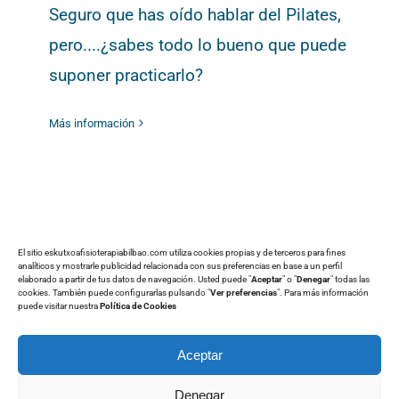
Seguro que has oído hablar del Pilates,
pero....¿sabes todo lo bueno que puede
suponer practicarlo?
Más información
El sitio eskutxoafisioterapiabilbao.com utiliza cookies propias y de terceros para fines
analíticos y mostrarle publicidad relacionada con sus preferencias en base a un perfil
elaborado a partir de tus datos de navegación. Usted puede "
Aceptar
" o "
Denegar
" todas las
cookies. También puede configurarlas pulsando "
Ver preferencias
". Para más información
puede visitar nuestra
Política de Cookies
Aceptar
Toggle
Denegar