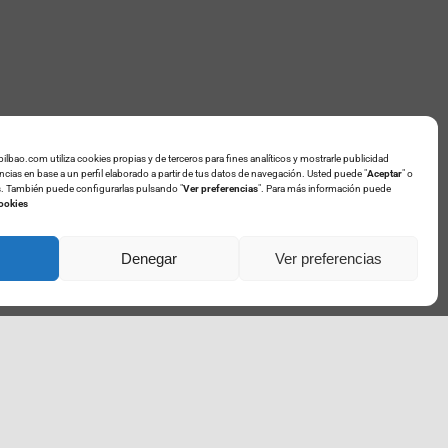
Pide cita previa
abilbao.com utiliza cookies propias y de terceros para fines analíticos y mostrarle publicidad
ncias en base a un perfil elaborado a partir de tus datos de navegación. Usted puede "
Aceptar
" o
es. También puede configurarlas pulsando "
Ver preferencias
". Para más información puede
acto
94 609 95 84
Cookies
693 923 977
Denegar
Ver preferencias