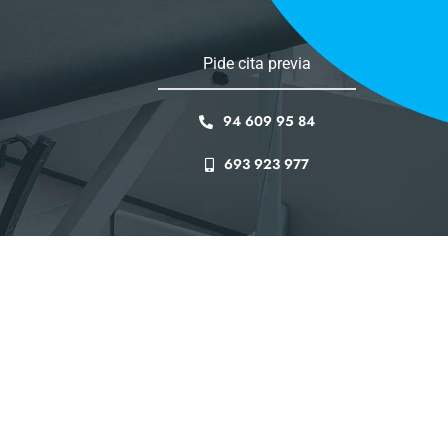
Pide cita previa
94 609 95 84
693 923 977